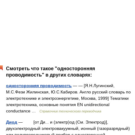
Смотреть что такое "односторонняя
проводимость" в других словарях:
односторонняя проводимость
— — [Я.Н.Лугинский,
М.С.Фези Жилинская, Ю.С.Кабиров. Англо русский словарь по
электротехнике и электроэнергетике, Москва, 1999] Тематики
электротехника, основные понятия EN unidirectional
conductance …
Справочник технического переводчика
Диод
— [от Ди... и (электр)од (См. Электрод)],
двухэлектродный электровакуумный, ионный (газоразрядный)
или полупроводниковый прибор с односторонней