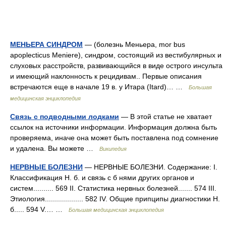
МЕНЬЕРА СИНДРОМ
— (болезнь Меньера, mor bus
apoplecticus Meniere), синдром, состоящий из вестибулярных и
слуховых расстройств, развивающийся в виде острого инсульта
и имеющий наклонность к рецидивам.. Первые описания
встречаются еще в начале 19 в. у Итара (Itard)… …
Большая
медицинская энциклопедия
Связь с подводными лодками
— В этой статье не хватает
ссылок на источники информации. Информация должна быть
проверяема, иначе она может быть поставлена под сомнение
и удалена. Вы можете …
Википедия
НЕРВНЫЕ БОЛЕЗНИ
— НЕРВНЫЕ БОЛЕЗНИ. Содержание: I.
Классификация Н. б. и связь с б нями других органов и
систем.......... 569 II. Статистика нервных болезней....... 574 III.
Этиология................... 582 IV. Общие припципы диагностики Н.
б..... 594 V.… …
Большая медицинская энциклопедия